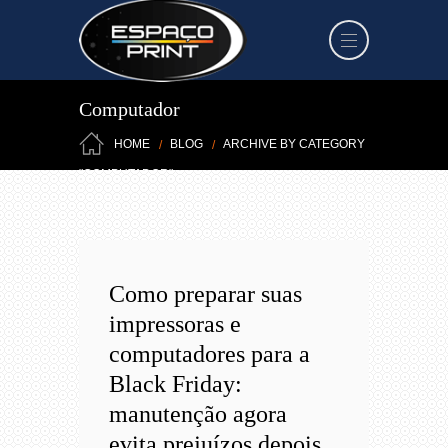
Computador
HOME
BLOG
ARCHIVE BY CATEGORY
"COMPUTADOR"
Como preparar suas
impressoras e
computadores para a
Black Friday:
manutenção agora
evita prejuízos depois