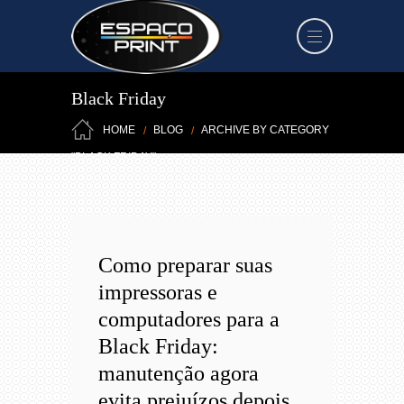
Black Friday
HOME
BLOG
ARCHIVE BY CATEGORY
"BLACK FRIDAY"
Como preparar suas
impressoras e
computadores para a
Black Friday:
manutenção agora
evita prejuízos depois