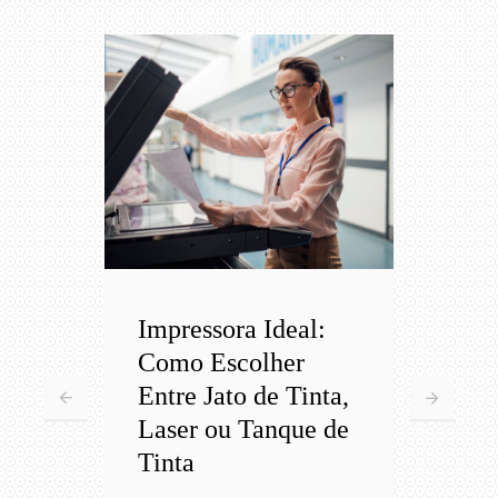
Impressora Ideal:
Imp
Como Escolher
Co
Entre Jato de Tinta,
Ent
Laser ou Tanque de
Las
Tinta
Tin