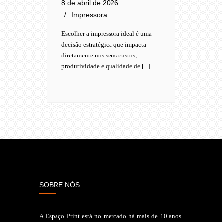
8 de abril de 2026
7 de 
Impressora
S
Escolher a impressora ideal é uma
Escolh
decisão estratégica que impacta
muito 
diretamente nos seus custos,
decisã
produtividade e qualidade de [...]
do seu
SOBRE NÓS
A Espaço Print está no mercado há mais de 10 anos.