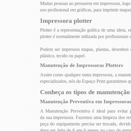
Muitas pessoas ao pensarem em impressora, logo 
uso profissional em gráficas, para imprimir mapas 
Impressora plotter
Plotter é a representação gráfica de uma ideia,
plotter é normalmente utilizada por profissionais c
Podem ser impressos mapas, plantas, desenhos e
plástico, tecido ou papel.
Manutenção de Impressoras Plotters
Assim como qualquer outra impressora, a manutenç
especializados, nós da Espaço Print garantimos q
Conheça os tipos de manutençã
Manutenção Preventiva em Impressoras 
A Manutenção Preventiva é ideal para evitar p
da
sua impressora. Fazemos uma limpeza dos res
peça do equipamento precisa ser trocada, devid
deve ser feita de 6 em 6 meses no caso de empr