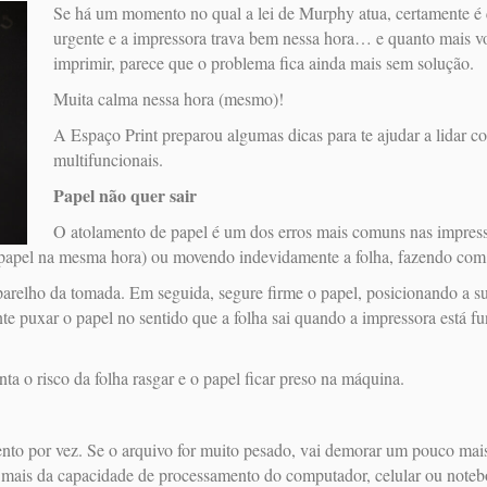
Se há um momento no qual a lei de Murphy atua, certamente é
urgente e a impressora trava bem nessa hora… e quanto mais v
imprimir, parece que o problema fica ainda mais sem solução.
Muita calma nessa hora (mesmo)!
A Espaço Print preparou algumas dicas para te ajudar a lidar 
multifuncionais.
Papel não quer sair
O atolamento de papel é um dos erros mais comuns nas impress
 papel na mesma hora) ou movendo indevidamente a folha, fazendo com qu
 aparelho da tomada. Em seguida, segure firme o papel, posicionando a 
tente puxar o papel no sentido que a folha sai quando a impressora está 
a o risco da folha rasgar e o papel ficar preso na máquina.
o por vez. Se o arquivo for muito pesado, vai demorar um pouco mais
 mais da capacidade de processamento do computador, celular ou noteb